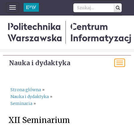
Toggle
navigation
Politechnika
Centrum
Warszawska
Informatyzacji
Nauka i dydaktyka
Tog
navi
Strona główna
»
Nauka i dydaktyka
»
Seminaria
»
XII Seminarium