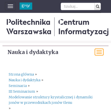
Toggle
navigation
Politechnika
Centrum
Warszawska
Informatyzacji
Nauka i dydaktyka
Tog
navi
Strona główna
»
Nauka i dydaktyka
»
Seminaria
»
III Seminarium
»
Modelowanie struktury krystalicznej i dynamiki
jonów w przewodnikach jonów tlenu
»