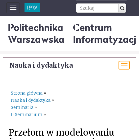
Toggle
navigation
Politechnika
Centrum
Warszawska
Informatyzacji
Nauka i dydaktyka
Tog
navi
Strona główna
»
Nauka i dydaktyka
»
Seminaria
»
II Seminarium
»
Przełom w modelowaniu