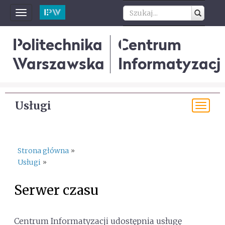
Toggle
navigation
Politechnika
Centrum
Warszawska
Informatyzacji
Usługi
Tog
navi
Strona główna
»
Usługi
»
Serwer czasu
Centrum Informatyzacji udostępnia usługę