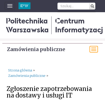
Toggle
navigation
Politechnika
Centrum
Warszawska
Informatyzacji
Zamówienia publiczne
Tog
navi
Strona główna
»
Zamówienia publiczne
»
Zgłoszenie zapotrzebowania
na dostawy i usługi IT