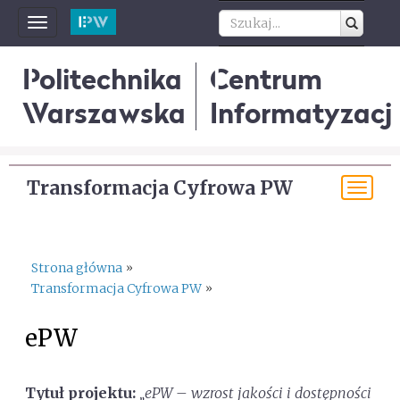
Toggle
navigation
Politechnika
Centrum
Warszawska
Informatyzacji
Transformacja Cyfrowa PW
Tog
navi
Strona główna
»
Transformacja Cyfrowa PW
»
ePW
Tytuł projektu:
„
ePW – wzrost jakości i dostępności