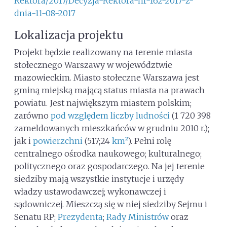
Rektora/2017/Decyzja-Rektora-nr-162-2017-z-
dnia-11-08-2017
Lokalizacja projektu
Projekt będzie realizowany na terenie miasta
stołecznego Warszawy w województwie
mazowieckim. Miasto stołeczne Warszawa jest
gminą miejską mającą status miasta na prawach
powiatu. Jest największym miastem polskim;
zarówno
pod względem liczby ludności
(1 720 398
zameldowanych mieszkańców w grudniu 2010 r.);
jak i
powierzchni
(517;24
km²
). Pełni rolę
centralnego ośrodka naukowego; kulturalnego;
politycznego oraz gospodarczego. Na jej terenie
siedziby mają wszystkie instytucje i urzędy
władzy ustawodawczej; wykonawczej i
sądowniczej. Mieszczą się w niej siedziby Sejmu i
Senatu RP;
Prezydenta
;
Rady Ministrów
oraz