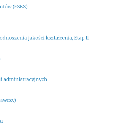
ntów (ESKS)
dnoszenia jakości kształcenia, Etap II
h
ji administracyjnych
dawczy)
ki