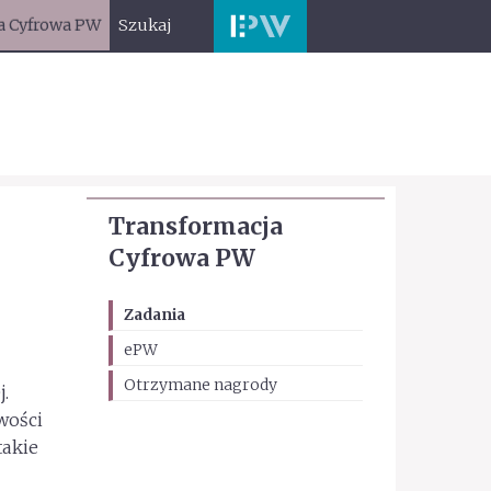
a Cyfrowa PW
Szukaj
Transformacja
Cyfrowa PW
Zadania
ePW
Otrzymane nagrody
.
wości
takie