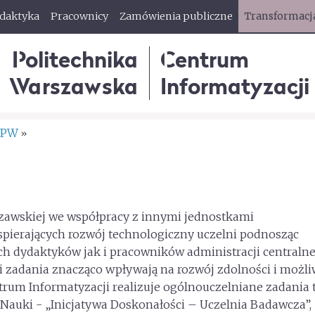
ydaktyka
Pracownicy
Zamówienia publiczne
Transformacj
Politechnika
Centrum
Warszawska
Informatyzacji
 PW
»
szawskiej we współpracy z innymi jednostkami
spierających rozwój technologiczny uczelni podnosząc
h dydaktyków jak i pracowników administracji centralnej
 zadania znacząco wpływają na rozwój zdolności i możli
ntrum Informatyzacji realizuje ogólnouczelniane zadania 
i Nauki - „Inicjatywa Doskonałości – Uczelnia Badawcza”,