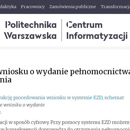
ydaktyka
Pracownicy
Zamówienia publiczne
Transformacj
Politechnika
Centrum
Warszawska
Informatyzacji
 wniosku o wydanie pełnomocnictwa
nia
rukcję procedowania wniosku w systemie EZD
,
schemat
ie wniosku o wydanie
a
.
izacji w sposób cyfrowy. Przy pomocy systemu EZD możem
re w konsekwencji doprowadzą do otrzymania pełnomocn