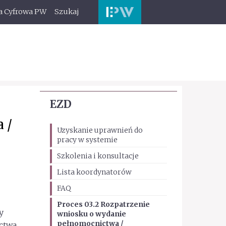
a Cyfrowa PW
Szukaj
EZD
 /
Uzyskanie uprawnień do
pracy w systemie
Szkolenia i konsultacje
Lista koordynatorów
FAQ
Proces 03.2 Rozpatrzenie
y
wniosku o wydanie
pełnomocnictwa /
ictwa