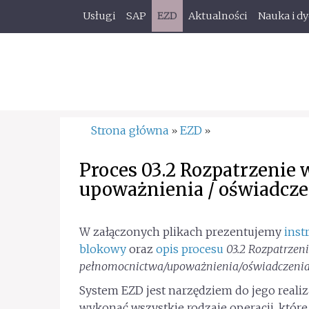
Usługi
SAP
EZD
Aktualności
Nauka i d
Strona główna
EZD
»
»
Proces 03.2 Rozpatrzenie
upoważnienia / oświadcze
W załączonych plikach prezentujemy
inst
blokowy
oraz
opis procesu
03.2 Rozpatrzen
pełnomocnictwa/upoważnienia/oświadczeni
System EZD jest narzędziem do jego real
wykonać wszystkie rodzaje operacji, któ