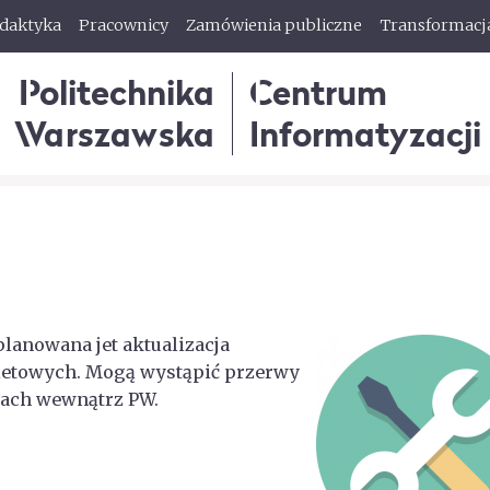
ydaktyka
Pracownicy
Zamówienia publiczne
Transformacj
Politechnika
Centrum
Warszawska
Informatyzacji
planowana jet aktualizacja
letowych. Mogą wystąpić przerwy
iach wewnątrz PW.