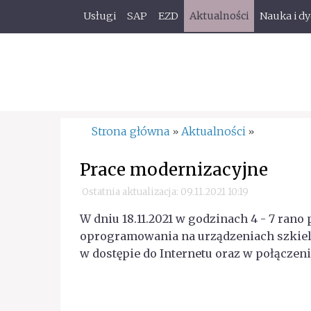
Usługi
SAP
EZD
Aktualności
Nauka i d
Strona główna
Aktualności
»
»
Prace modernizacyjne
Ostatnia aktualizacja: 09.11.2021 10:19
W dniu 18.11.2021 w godzinach 4 - 7 rano 
oprogramowania na urządzeniach szkie
w dostępie do Internetu oraz w połączen