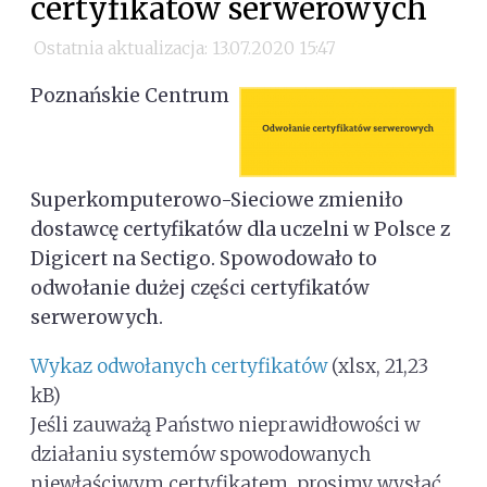
certyfikatów serwerowych
Ostatnia aktualizacja: 13.07.2020 15:47
Poznańskie Centrum
Superkomputerowo-Sieciowe zmieniło
dostawcę certyfikatów dla uczelni w Polsce z
Digicert na Sectigo. Spowodowało to
odwołanie dużej części certyfikatów
serwerowych.
Wykaz odwołanych certyfikatów
(xlsx, 21,23
kB)
Jeśli zauważą Państwo nieprawidłowości w
działaniu systemów spowodowanych
niewłaściwym certyfikatem, prosimy wysłać